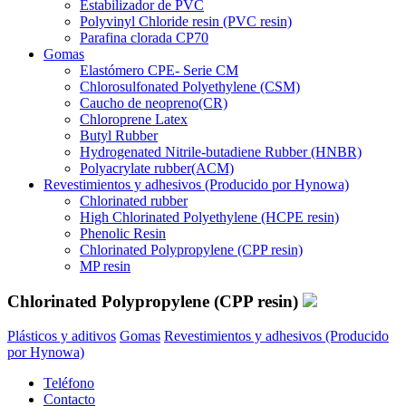
Estabilizador de PVC
Polyvinyl Chloride resin (PVC resin)
Parafina clorada CP70
Gomas
Elastómero CPE- Serie CM
Chlorosulfonated Polyethylene (CSM)
Caucho de neopreno(CR)
Chloroprene Latex
Butyl Rubber
Hydrogenated Nitrile-butadiene Rubber (HNBR)
Polyacrylate rubber(ACM)
Revestimientos y adhesivos (Producido por Hynowa)
Chlorinated rubber
High Chlorinated Polyethylene (HCPE resin)
Phenolic Resin
Chlorinated Polypropylene (CPP resin)
MP resin
Chlorinated Polypropylene (CPP resin)
Plásticos y aditivos
Gomas
Revestimientos y adhesivos (Producido
por Hynowa)
Teléfono
Contacto