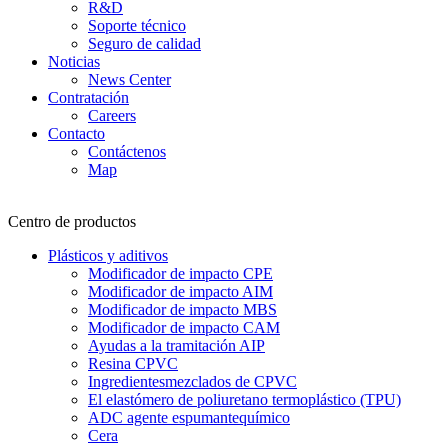
R&D
Soporte técnico
Seguro de calidad
Noticias
News Center
Contratación
Careers
Contacto
Contáctenos
Map
Centro de productos
Plásticos y aditivos
Modificador de impacto CPE
Modificador de impacto AIM
Modificador de impacto MBS
Modificador de impacto CAM
Ayudas a la tramitación AIP
Resina CPVC
Ingredientesmezclados de CPVC
El elastómero de poliuretano termoplástico (TPU)
ADC agente espumantequímico
Cera