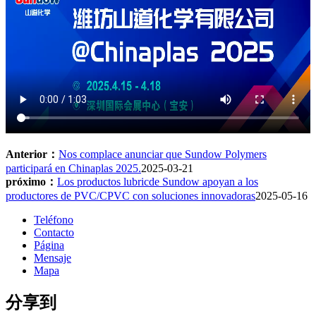
Anterior：
Nos complace anunciar que Sundow Polymers
participará en Chinaplas 2025.
2025-03-21
próximo：
Los productos lubricde Sundow apoyan a los
productores de PVC/CPVC con soluciones innovadoras
2025-05-16
Teléfono
Contacto
Página
Mensaje
Mapa
分享到